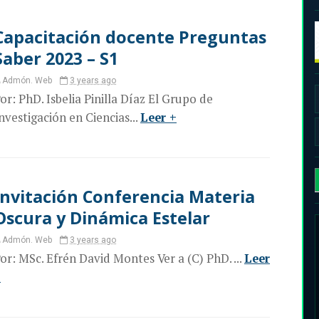
Capacitación docente Preguntas
Saber 2023 – S1
Admón. Web
3 years ago
or: PhD. Isbelia Pinilla Díaz El Grupo de
nvestigación en Ciencias...
Leer +
Invitación Conferencia Materia
Oscura y Dinámica Estelar
Admón. Web
3 years ago
or: MSc. Efrén David Montes Ver a (C) PhD. ...
Leer
+