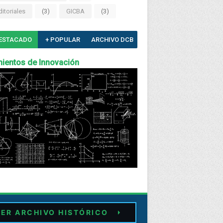
ditoriales
(3)
GICBA
(3)
ESTACADO
+ POPULAR
ARCHIVO DCB
ientos de Innovación
ER ARCHIVO HISTÓRICO