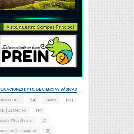
LICACIONES DPTO. DE CIENCIAS BÁSICAS
oticias DCB
(54)
News
(32)
CB │En Medios
(14)
evista #SoyUteista
(7)
ocentes Destacados
(5)