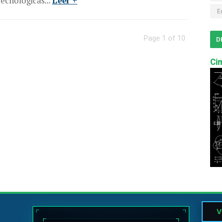
ecnológicas...
Leer +
E
Page 1 of 10
D
Cim
V