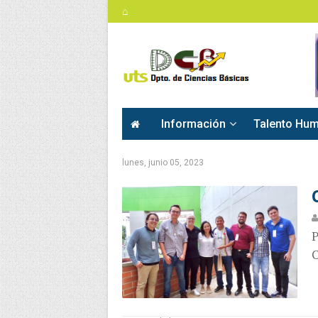
⌂
Información
Talento Hu
lunes, junio 05, 2023
P
C