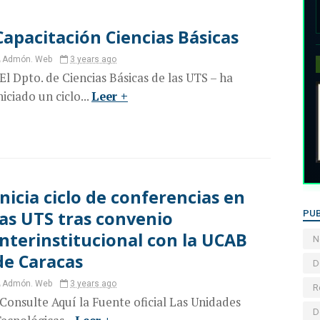
Capacitación Ciencias Básicas
Admón. Web
3 years ago
l Dpto. de Ciencias Básicas de las UTS – ha
niciado un ciclo...
Leer +
Inicia ciclo de conferencias en
las UTS tras convenio
PUB
interinstitucional con la UCAB
N
de Caracas
D
Admón. Web
3 years ago
R
onsulte Aquí la Fuente oficial Las Unidades
D