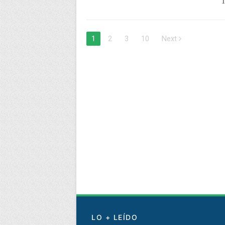
T
1
2
3
10
Next
LO + LEÍDO