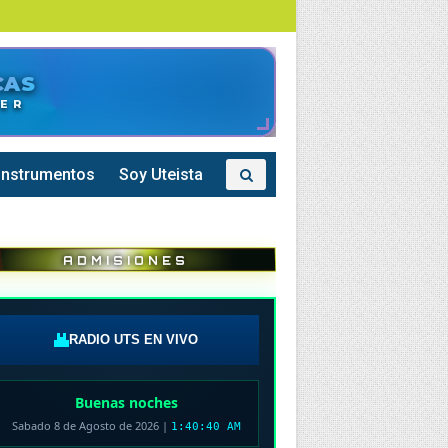
CAS
UTS • 7°N -73°W
DER
Instrumentos
Soy Uteista
ADMISIONES
RADIO UTS EN VIVO
Buenas noches
Sabado 8 de Agosto de 2026
|
1:40:41 AM