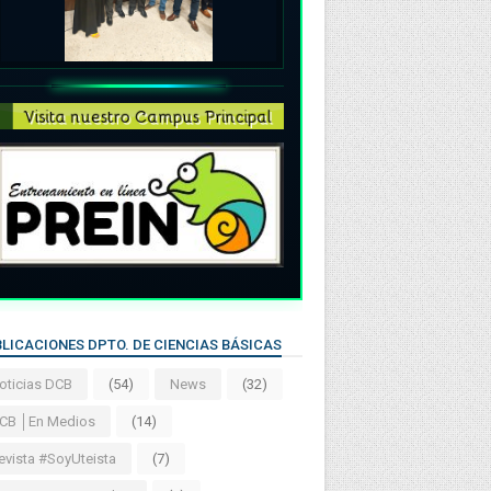
LICACIONES DPTO. DE CIENCIAS BÁSICAS
oticias DCB
(54)
News
(32)
CB │En Medios
(14)
evista #SoyUteista
(7)