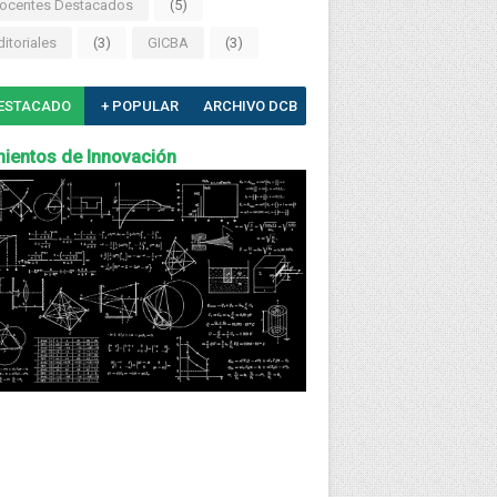
ocentes Destacados
(5)
ditoriales
(3)
GICBA
(3)
ESTACADO
+ POPULAR
ARCHIVO DCB
ientos de Innovación