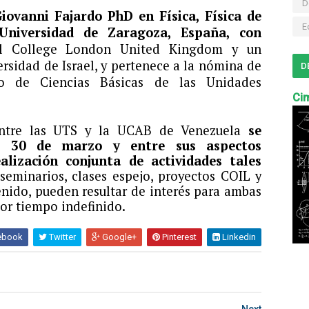
D
iovanni Fajardo PhD en Física, Física de
E
Universidad de Zaragoza, España, con
al College London United Kingdom y un
rsidad de Israel, y pertenece a la nómina de
D
o de Ciencias Básicas de las Unidades
Cim
entre las UTS y la UCAB de Venezuela
se
es 30 de marzo y entre sus aspectos
alización conjunta de actividades tales
seminarios, clases espejo, proyectos COIL y
enido, pueden resultar de interés para ambas
por tiempo indefinido.
ebook
Twitter
Google+
Pinterest
Linkedin