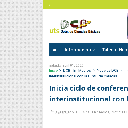
⌂
Información
Talento Hu
sábado, abril 01, 2023
Inicio
DCB │En Medios
Noticias DCB
In
interinstitucional con la UCAB de Caracas
Inicia ciclo de confere
interinstitucional con
3 years ago
DCB │En Medios
,
Noticias 