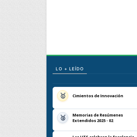
LO + LEÍDO
Cimientos de Innovación
Memorias de Resúmenes
Extendidos 2025 - 02