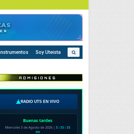
CAS
UTS • 7°N -73°W
DER
Instrumentos
Soy Uteista
ADMISIONES
RADIO UTS EN VIVO
Buenas tardes
Miercoles 5 de Agosto de 2026
|
5:35:36
PM