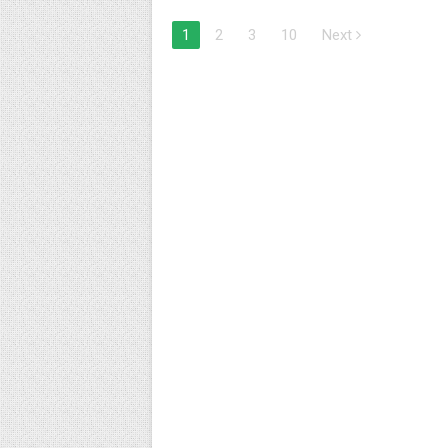
1
2
3
10
Next