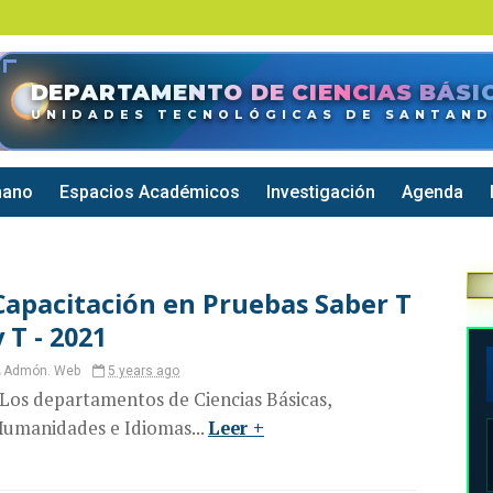
DEPARTAMENTO DE CIENCIAS BÁSI
UNIDADES TECNOLÓGICAS DE SANTAN
mano
Espacios Académicos
Investigación
Agenda
Capacitación en Pruebas Saber T
y T - 2021
Admón. Web
5 years ago
os departamentos de Ciencias Básicas,
umanidades e Idiomas...
Leer +