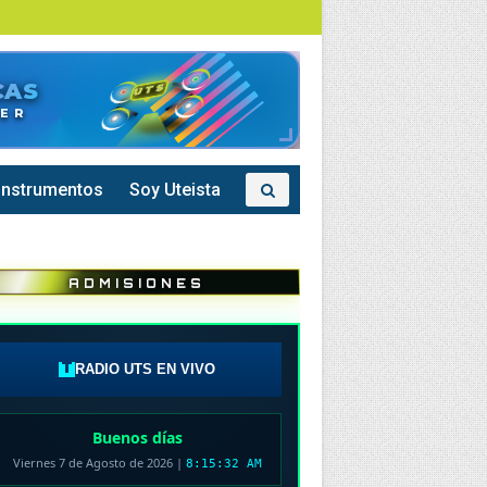
UTS
CAS
UTS • 7°N -73°W
DER
Instrumentos
Soy Uteista
ADMISIONES
RADIO UTS EN VIVO
Buenos días
Viernes 7 de Agosto de 2026
|
8:15:33 AM