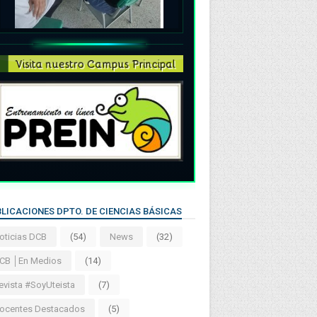
LICACIONES DPTO. DE CIENCIAS BÁSICAS
oticias DCB
(54)
News
(32)
CB │En Medios
(14)
evista #SoyUteista
(7)
ocentes Destacados
(5)