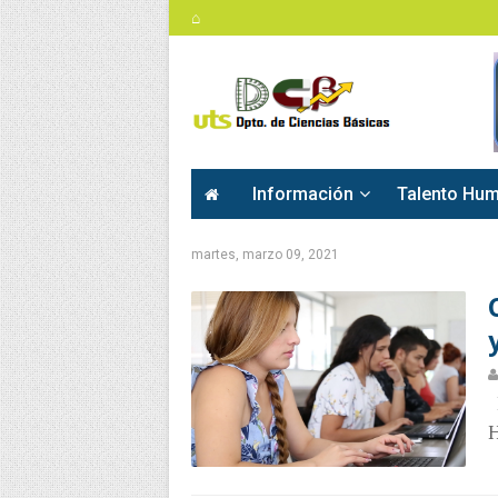
⌂
Información
Talento Hu
martes, marzo 09, 2021
L
H