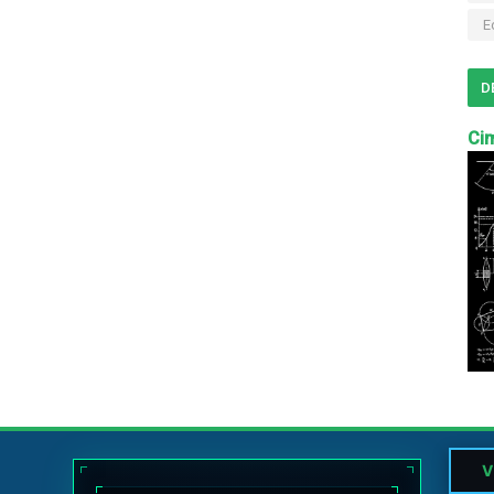
E
D
Cim
V