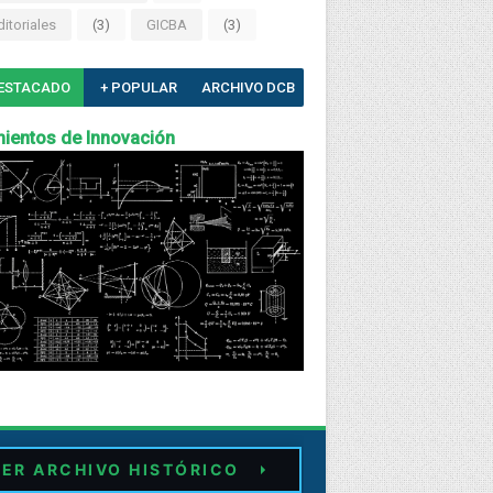
ditoriales
(3)
GICBA
(3)
ESTACADO
+ POPULAR
ARCHIVO DCB
ientos de Innovación
ER ARCHIVO HISTÓRICO