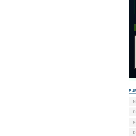
PUB
N
D
R
D